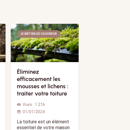
LE MÉTIER DE COUVREUR
Éliminez
efficacement les
mousses et lichens :
traiter votre toiture
Vues :
1 216
visibility
01/01/2024
calendar_month
La toiture est un élément
essentiel de votre maison