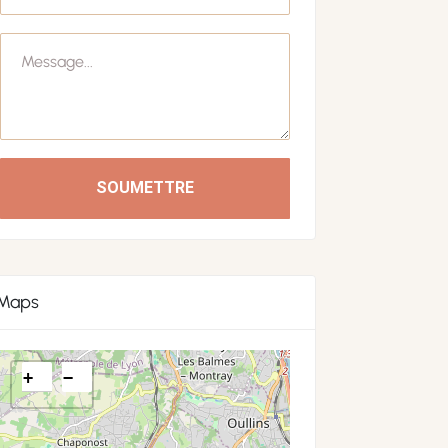
SOUMETTRE
Maps
+
−