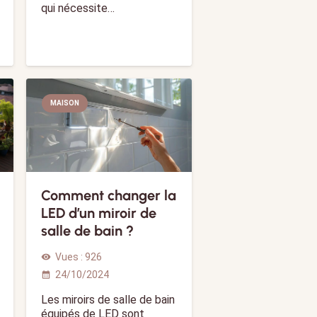
qui nécessite…
MAISON
Comment changer la
LED d’un miroir de
salle de bain ?
Vues :
926
visibility
24/10/2024
calendar_month
Les miroirs de salle de bain
équipés de LED sont