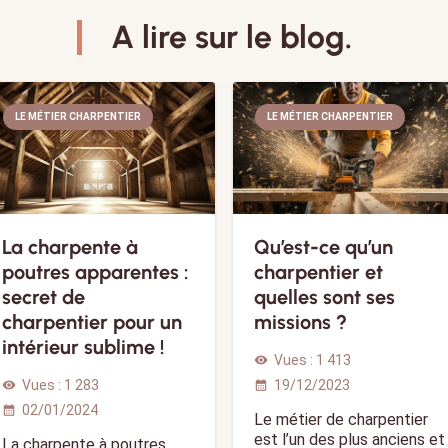
A lire sur le blog.
LE MÉTIER CHARPENTIER
LE MÉTIER CHARPENTIER
La charpente à
Qu’est-ce qu’un
poutres apparentes :
charpentier et
secret de
quelles sont ses
charpentier pour un
missions ?
intérieur sublime !
Vues :
1 413
visibility
Vues :
1 283
19/12/2023
visibility
calendar_month
02/01/2024
calendar_month
Le métier de charpentier
est l’un des plus anciens et
La charpente à poutres