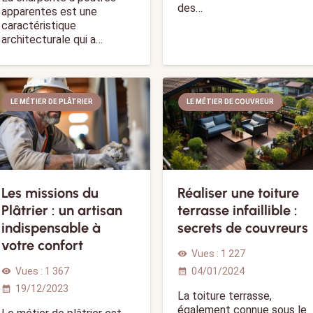
des…
apparentes est une
caractéristique
architecturale qui a…
LE MÉTIER DE PLÂTRIER
LE MÉTIER DE COUVREUR
Les missions du
Réaliser une toiture
Plâtrier : un artisan
terrasse infaillible :
indispensable à
secrets de couvreurs
votre confort
Vues :
1 227
visibility
Vues :
1 367
04/01/2024
visibility
calendar_month
19/12/2023
calendar_month
La toiture terrasse,
également connue sous le