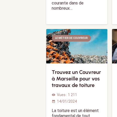
courante dans de
nombreux…
LE MÉTIER DE COUVREUR
Trouvez un Couvreur
à Marseille pour vos
travaux de toiture
Vues :
1 211
visibility
14/01/2024
calendar_month
La toiture est un élément
fondamental de tout