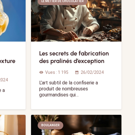
LE MÉTIER DE CHOCOLATIER
Les secrets de fabrication
exture
des pralinés d’exception
Vues :
1 195
26/02/2024
visibility
calendar_month
2024
L’art subtil de la confiserie a
produit de nombreuses
e a
gourmandises qui…
BOULANGER