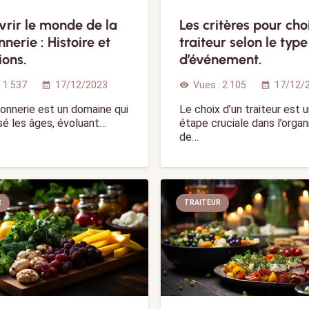
rir le monde de la
Les critères pour cho
nnerie : Histoire et
traiteur selon le type
ions.
d’événement.
:
1 537
17/12/2023
Vues :
2 105
17/12/
calendar_month
visibility
calendar_month
onnerie est un domaine qui
Le choix d’un traiteur est 
sé les âges, évoluant…
étape cruciale dans l’organ
de…
R
TRAITEUR