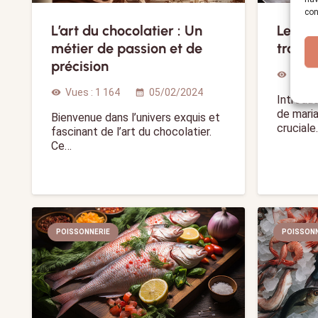
con
L’art du chocolatier : Un
Les qu
métier de passion et de
traite
précision
Vues 
visibility
Vues :
1 164
05/02/2024
visibility
calendar_month
Introduc
de mari
Bienvenue dans l’univers exquis et
cruciale
fascinant de l’art du chocolatier.
Ce…
POISSONNERIE
POISSONN