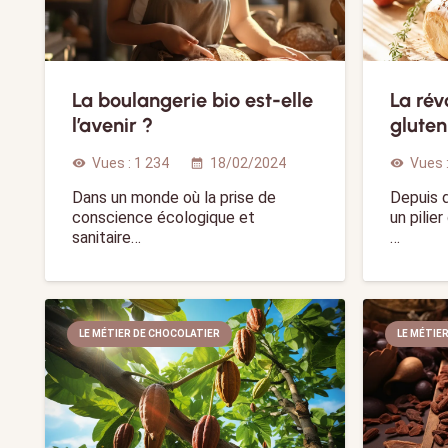
La boulangerie bio est-elle
La rév
l’avenir ?
gluten
Vues :
1 234
18/02/2024
Vues 
visibility
calendar_month
visibility
Dans un monde où la prise de
Depuis d
conscience écologique et
un pilie
sanitaire…
…
LE MÉTIER DE CHOCOLATIER
LE MÉTIE