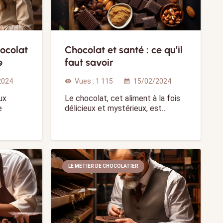
ocolat
Chocolat et santé : ce qu’il
e
faut savoir
2024
Vues :
1 115
15/02/2024
visibility
calendar_month
ux
Le chocolat, cet aliment à la fois
e
délicieux et mystérieux, est…
LE MÉTIER DE CHOCOLATIER