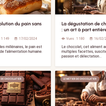
olution du pain sans
La dégustation de ch
: un art à part entièr
:
1 149
17/02/2024
Vues :
1 180
16/02/
calendar_month
visibility
calendar_month
es millénaires, le pain est
Le chocolat, cet aliment a
r de l’alimentation humaine.
multiples facettes, suscit
passion et délectation…
R DE CHOCOLATIER
LE MÉTIER DE CHOCOLATIER