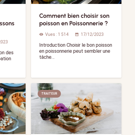
Comment bien choisir son
issons
poisson en Poissonnerie ?
Vues :
1 514
17/12/2023
visibility
calendar_month
2023
Introduction Choisir le bon poisson
en poissonnerie peut sembler une
ion des
tâche…
ation
TRAITEUR