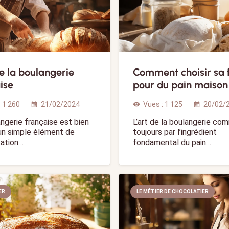
de la boulangerie
Comment choisir sa 
ise
pour du pain maison
:
1 260
21/02/2024
Vues :
1 125
20/02/
calendar_month
visibility
calendar_month
ngerie française est bien
L’art de la boulangerie c
’un simple élément de
toujours par l’ingrédient
tation…
fondamental du pain…
ER
LE MÉTIER DE CHOCOLATIER