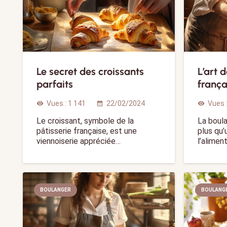
Le secret des croissants
L’art 
parfaits
frança
Vues :
1 141
22/02/2024
Vues 
visibility
calendar_month
visibility
Le croissant, symbole de la
La boula
pâtisserie française, est une
plus qu
viennoiserie appréciée…
l’alimen
BOULANGER
BOULANG