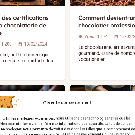
e des certifications
Comment devient-o
a chocolaterie de
chocolatier professi
é
Vues :
1 174
12/02/
visibility
calendar_month
:
1 200
13/02/2024
calendar_month
La chocolaterie, art savant
gourmand, attire de nomb
olat, cette douceur qui
vocations en…
les sens et réconforte les…
R
POISSONNERIE
Gérer le consentement
r offrir les meilleures expériences, nous utilisons des technologies telles que les
kies pour stocker et/ou accéder aux informations des appareils. Le fait de consenti
 technologies nous permettra de traiter des données telles que le comportement de
igation ou les ID uniques sur ce site. Le fait de ne pas consentir ou de retirer son