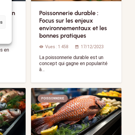
ration
Poissonnerie durable :
Focus sur les enjeux
es
environnementaux et les
bonnes pratiques
2023
Vues :
1 458
17/12/2023
visibility
calendar_month
ns en
La poissonnerie durable est un
concept qui gagne en popularité
à…
POISSONNERIE