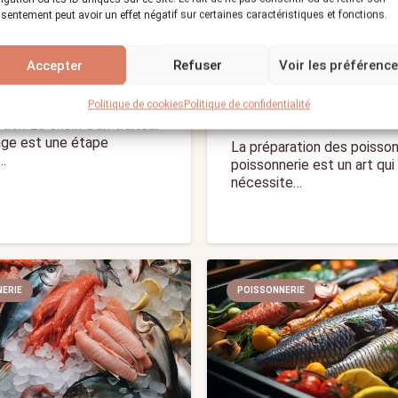
sentement peut avoir un effet négatif sur certaines caractéristiques et fonctions.
alités d’un bon
Les secrets de prépa
ur de mariage
des poissons en
Accepter
Refuser
Voir les préférenc
Poissonnerie
:
1 375
18/12/2023
calendar_month
Politique de cookies
Politique de confidentialité
Vues :
1 446
17/12/
visibility
calendar_month
tion Le choix d’un traiteur
age est une étape
La préparation des poisso
…
poissonnerie est un art qui
nécessite…
ERIE
POISSONNERIE