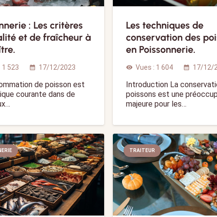
nnerie : Les critères
Les techniques de
lité et de fraîcheur à
conservation des po
tre.
en Poissonnerie.
:
1 523
17/12/2023
Vues :
1 604
17/12/
calendar_month
visibility
calendar_month
ommation de poisson est
Introduction La conservat
tique courante dans de
poissons est une préoccup
ux…
majeure pour les…
ERIE
TRAITEUR