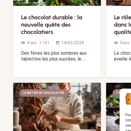
Le chocolat durable : la
Le rôl
nouvelle quête des
dans l
chocolatiers
qualit
Vues :
1 161
14/02/2024
Vues 
visibility
calendar_month
visibility
Des fèves les plus sombres aux
Le choc
tablettes les plus sucrées, le…
éveille 
LE MÉTIER DE CHOCOLATIER
TRAITEU
Pou
coo
ces
nav