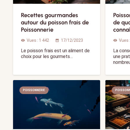
Recettes gourmandes
Poisso
autour du poisson frais de
de qua
Poissonnerie
connaî
Vues :
1 442
17/12/2023
Vues 
visibility
calendar_month
visibility
Le poisson frais est un aliment de
La cons
choix pour les gourmets…
une pra
nombre
POISSONNERIE
POISSONN