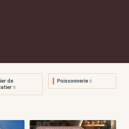
ier de
Poissonnerie
8
atier
8