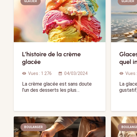
GLACIER
GLACIER
L’histoire de la crème
Glaces
glacée
quel i
Vues :
1 276
04/03/2024
Vues 
visibility
calendar_month
visibility
La crème glacée est sans doute
La glace
l’un des desserts les plus…
gustatif
BOULANGER
BOULANG