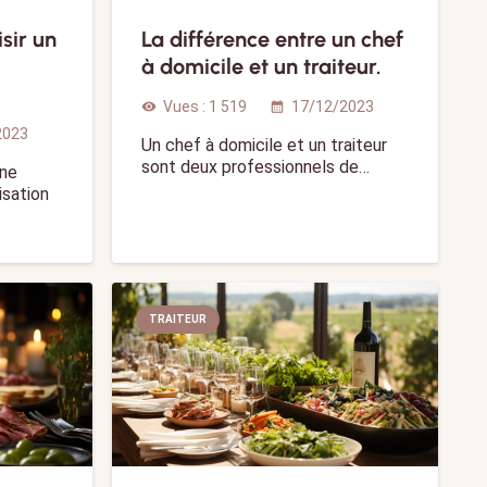
isir un
La différence entre un chef
à domicile et un traiteur.
Vues :
1 519
17/12/2023
visibility
calendar_month
2023
Un chef à domicile et un traiteur
sont deux professionnels de…
une
isation
TRAITEUR