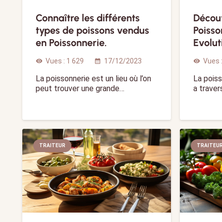
Connaître les différents
Découv
types de poissons vendus
Poisso
en Poissonnerie.
Evolut
Vues :
1 629
17/12/2023
Vues 
visibility
calendar_month
visibility
La poissonnerie est un lieu où l’on
La poiss
peut trouver une grande…
a traver
TRAITEUR
TRAITEU