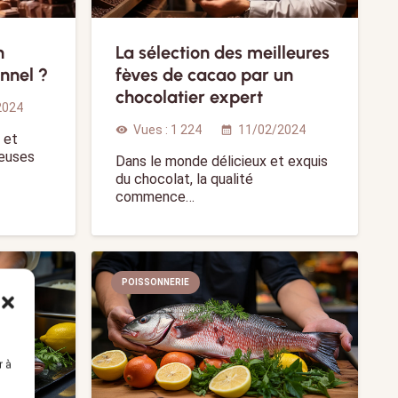
n
La sélection des meilleures
onnel ?
fèves de cacao par un
chocolatier expert
2024
Vues :
1 224
11/02/2024
visibility
calendar_month
 et
reuses
Dans le monde délicieux et exquis
du chocolat, la qualité
commence…
POISSONNERIE
r à