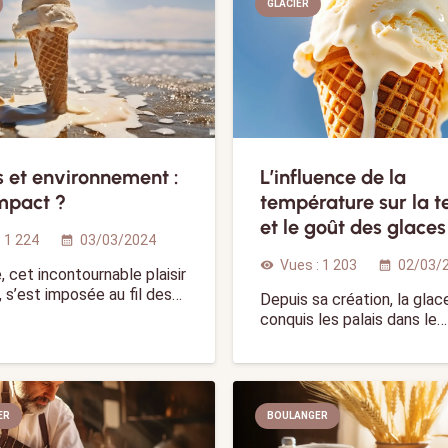
GLACIER
 et environnement :
L’influence de la
mpact ?
température sur la t
et le goût des glaces
:
1 224
03/03/2024
calendar_month
Vues :
1 203
02/03/
visibility
calendar_month
, cet incontournable plaisir
, s’est imposée au fil des…
Depuis sa création, la glac
conquis les palais dans le…
ER
BOULANGER