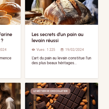
farine
Les secrets d’un pain au
 ?
levain réussi
2024
Vues :
1 225
19/02/2024
visibility
calendar_month
ommence
L’art du pain au levain constitue l’un
des plus beaux héritages…
LE MÉTIER DE CHOCOLATIER