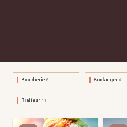
Boucherie
Boulanger
8
6
Traiteur
11