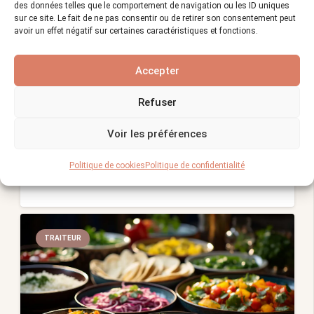
des données telles que le comportement de navigation ou les ID uniques
sur ce site. Le fait de ne pas consentir ou de retirer son consentement peut
avoir un effet négatif sur certaines caractéristiques et fonctions.
Accepter
Aperçu des services proposés par un
traiteur professionnel.
Refuser
Vues :
1 509
17/12/2023
visibility
calendar_month
Voir les préférences
Un traiteur professionnel offre une gamme de
Politique de cookies
Politique de confidentialité
services allant de la…
TRAITEUR