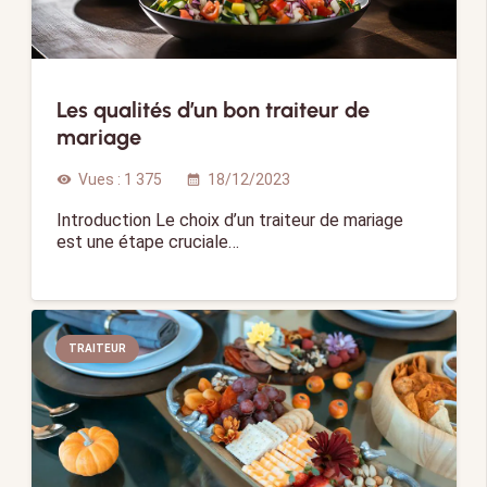
Les qualités d’un bon traiteur de
mariage
Vues :
1 375
18/12/2023
visibility
calendar_month
Introduction Le choix d’un traiteur de mariage
est une étape cruciale…
TRAITEUR