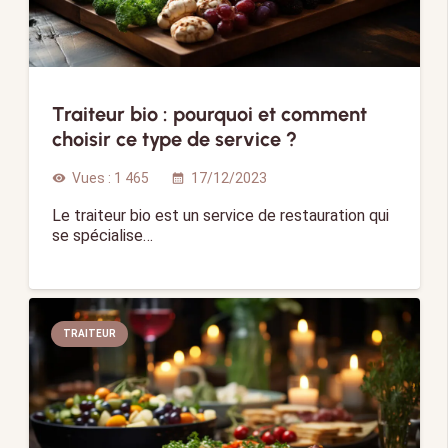
Traiteur bio : pourquoi et comment
choisir ce type de service ?
Vues :
1 465
17/12/2023
visibility
calendar_month
Le traiteur bio est un service de restauration qui
se spécialise…
TRAITEUR