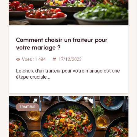
Comment choisir un traiteur pour
votre mariage ?
Vues :
1 484
17/12/2023
visibility
calendar_month
Le choix d’un traiteur pour votre mariage est une
étape cruciale…
TRAITEUR