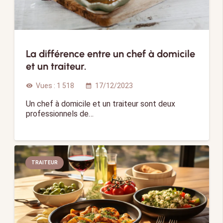
La différence entre un chef à domicile
et un traiteur.
Vues :
1 518
17/12/2023
visibility
calendar_month
Un chef à domicile et un traiteur sont deux
professionnels de…
TRAITEUR