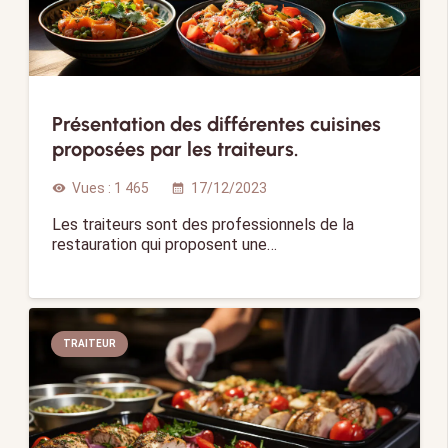
Présentation des différentes cuisines
proposées par les traiteurs.
Vues :
1 465
17/12/2023
visibility
calendar_month
Les traiteurs sont des professionnels de la
restauration qui proposent une…
TRAITEUR