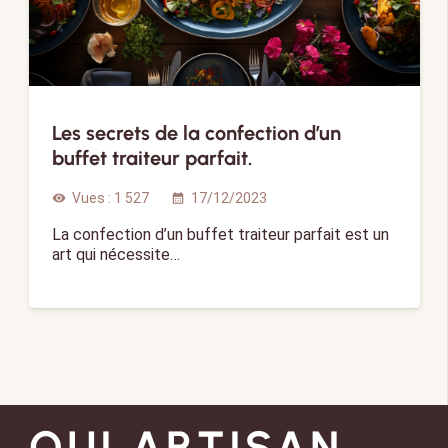
Les secrets de la confection d’un
buffet traiteur parfait.
Vues :
1 527
17/12/2023
visibility
calendar_month
La confection d’un buffet traiteur parfait est un
art qui nécessite…
OUI ARTISAN