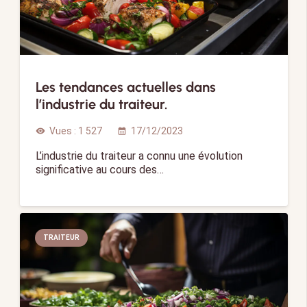
Les tendances actuelles dans
l’industrie du traiteur.
Vues :
1 527
17/12/2023
visibility
calendar_month
L’industrie du traiteur a connu une évolution
significative au cours des…
TRAITEUR