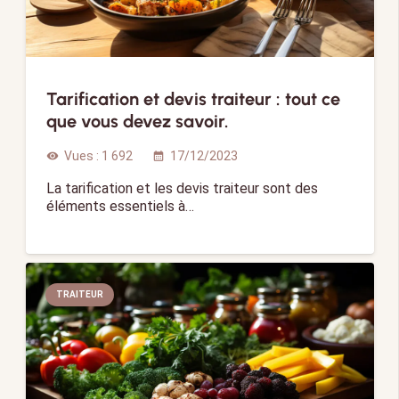
Tarification et devis traiteur : tout ce
que vous devez savoir.
Vues :
1 692
17/12/2023
visibility
calendar_month
La tarification et les devis traiteur sont des
éléments essentiels à…
TRAITEUR