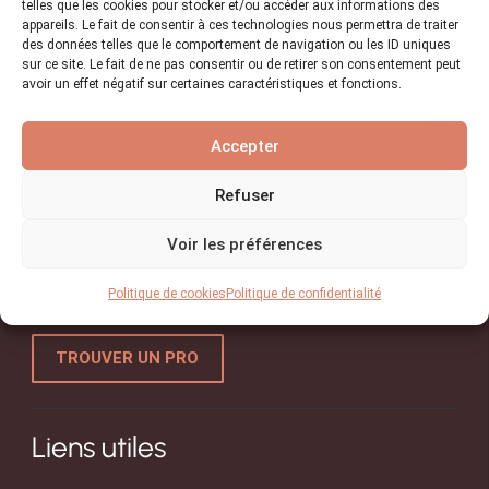
telles que les cookies pour stocker et/ou accéder aux informations des
Bâtiment et construction
+2
493
appareils. Le fait de consentir à ces technologies nous permettra de traiter
des données telles que le comportement de navigation ou les ID uniques
sur ce site. Le fait de ne pas consentir ou de retirer son consentement peut
avoir un effet négatif sur certaines caractéristiques et fonctions.
OUI ARTISAN
Accepter
Refuser
Trouvez l’artisan de
Voir les préférences
confiance pour vos projets !
Politique de cookies
Politique de confidentialité
TROUVER UN PRO
Liens utiles