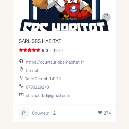
SARL SBS HABITAT
€
€
€
€
5.0
https://couvreur-sbs-habitat.fr
Cantal
Code Postal:
14120
0783229243
sbs.habitat@gmail.com
Couvreur
+2
274