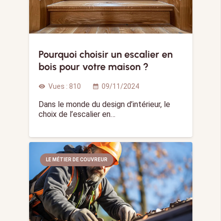
Pourquoi choisir un escalier en
bois pour votre maison ?
Vues :
810
09/11/2024
visibility
calendar_month
Dans le monde du design d’intérieur, le
choix de l’escalier en…
LE MÉTIER DE COUVREUR