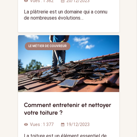
Vues :
1 362
20/12/2023
visibility
calendar_month
La plâtrerie est un domaine qui a connu
de nombreuses évolutions…
LE MÉTIER DE COUVREUR
Comment entretenir et nettoyer
votre toiture ?
Vues :
1 377
19/12/2023
visibility
calendar_month
La toiture est un élément essentiel de