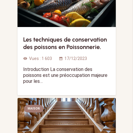
Les techniques de conservation
des poissons en Poissonnerie.
Vues :
1 603
17/12/2023
visibility
calendar_month
Introduction La conservation des
poissons est une préoccupation majeure
pour les…
MAISON