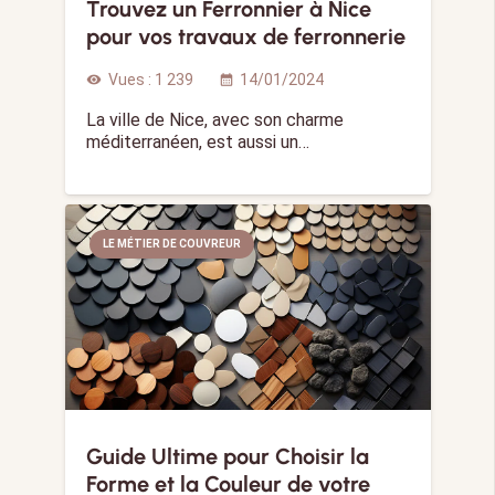
Trouvez un Ferronnier à Nice
pour vos travaux de ferronnerie
Vues :
1 239
14/01/2024
visibility
calendar_month
La ville de Nice, avec son charme
méditerranéen, est aussi un…
LE MÉTIER DE COUVREUR
Guide Ultime pour Choisir la
Forme et la Couleur de votre