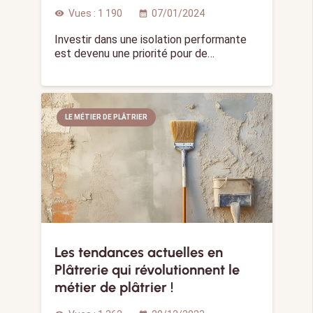
Vues :
1 190
07/01/2024
visibility
calendar_month
Investir dans une isolation performante
est devenu une priorité pour de…
LE MÉTIER DE PLÂTRIER
Les tendances actuelles en
Plâtrerie qui révolutionnent le
métier de plâtrier !