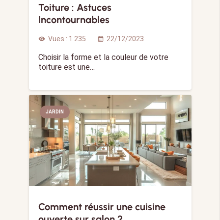
Toiture : Astuces
Incontournables
Vues :
1 235
22/12/2023
visibility
calendar_month
Choisir la forme et la couleur de votre
toiture est une…
JARDIN
Comment réussir une cuisine
ouverte sur salon ?