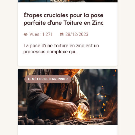
Étapes cruciales pour la pose
parfaite d’une Toiture en Zinc
Vues :
1 271
28/12/2023
visibility
calendar_month
La pose d’une toiture en zinc est un
processus complexe qui…
LE MÉTIER DE FERRONNIER