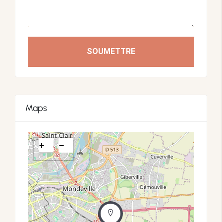
SOUMETTRE
Maps
+
−