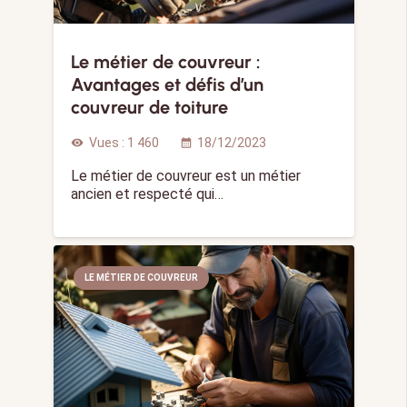
Le métier de couvreur :
Avantages et défis d’un
couvreur de toiture
Vues :
1 460
18/12/2023
visibility
calendar_month
Le métier de couvreur est un métier
ancien et respecté qui…
LE MÉTIER DE COUVREUR