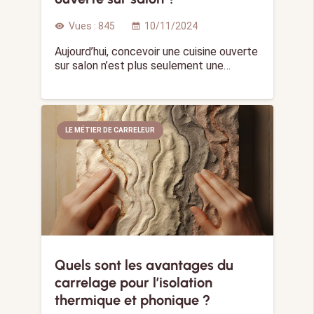
Vues :
845
10/11/2024
visibility
calendar_month
Aujourd’hui, concevoir une cuisine ouverte
sur salon n’est plus seulement une…
LE MÉTIER DE CARRELEUR
Quels sont les avantages du
carrelage pour l’isolation
thermique et phonique ?