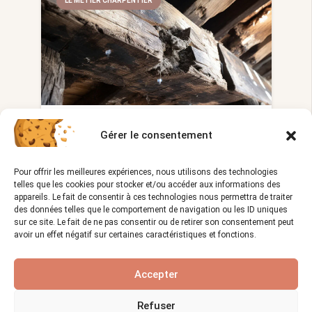
LE MÉTIER CHARPENTIER
Quels sont les risques et les
Gérer le consentement
responsabilités liés à la
charpente ?
Pour offrir les meilleures expériences, nous utilisons des technologies
telles que les cookies pour stocker et/ou accéder aux informations des
Vues :
1 258
30/12/2023
visibility
calendar_month
appareils. Le fait de consentir à ces technologies nous permettra de traiter
des données telles que le comportement de navigation ou les ID uniques
La charpente est une partie essentielle
sur ce site. Le fait de ne pas consentir ou de retirer son consentement peut
de toute construction. Elle soutient…
avoir un effet négatif sur certaines caractéristiques et fonctions.
Accepter
JARDIN
Refuser