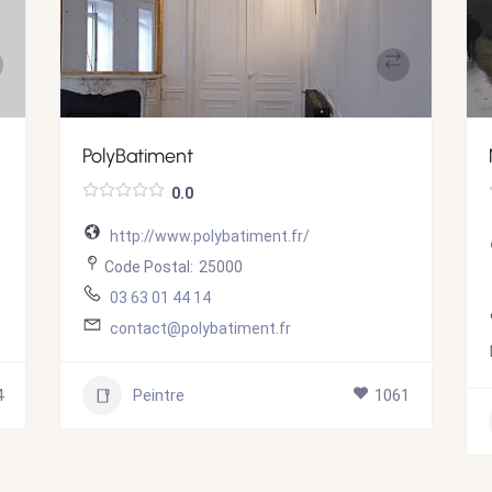
PolyBatiment
0.0
http://www.polybatiment.fr/
Code Postal:
25000
03 63 01 44 14
contact@polybatiment.fr
4
Peintre
1061