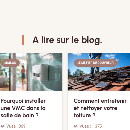
A lire sur le blog.
MAISON
LE MÉTIER DE COUVREUR
Pourquoi installer
Comment entretenir
une VMC dans la
et nettoyer votre
salle de bain ?
toiture ?
Vues :
869
Vues :
1 375
visibility
visibility