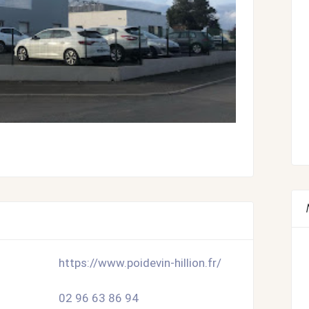
https://www.poidevin-hillion.fr/
02 96 63 86 94