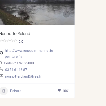
Nonnotte Roland
Arc en Cie
0.0
http://www.ronopeint-nonnotte-
https://
peinture.fr/
Code Post
Code Postal:
25000
03 39 27
03 81 61 16 87
arcenci
nonnotteroland@free.fr
Peint
Peintre
1061