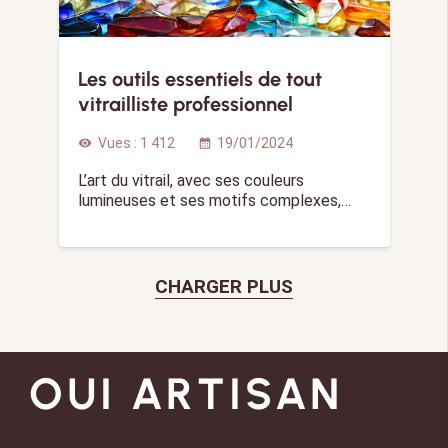
Les outils essentiels de tout
vitrailliste professionnel
Vues :
1 412
19/01/2024
visibility
calendar_month
L’art du vitrail, avec ses couleurs
lumineuses et ses motifs complexes,…
CHARGER PLUS
OUI ARTISAN