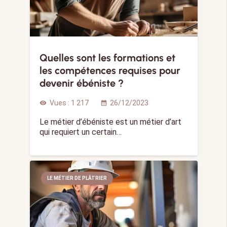
Quelles sont les formations et
les compétences requises pour
devenir ébéniste ?
Vues :
1 217
26/12/2023
visibility
calendar_month
Le métier d’ébéniste est un métier d’art
qui requiert un certain…
LE MÉTIER DE PLÂTRIER