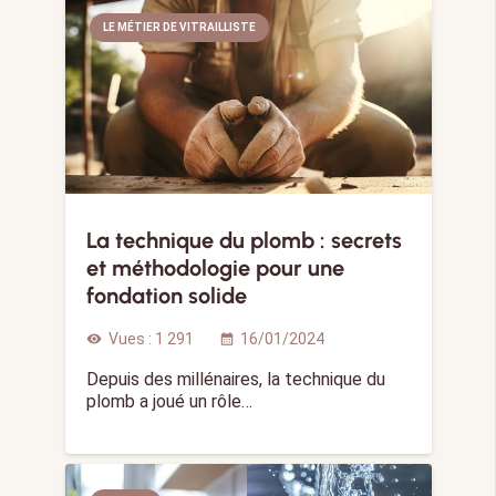
LE MÉTIER DE VITRAILLISTE
La technique du plomb : secrets
et méthodologie pour une
fondation solide
Vues :
1 291
16/01/2024
visibility
calendar_month
Depuis des millénaires, la technique du
plomb a joué un rôle…