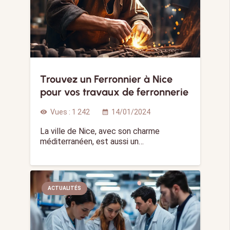
Trouvez un Ferronnier à Nice
pour vos travaux de ferronnerie
Vues :
1 242
14/01/2024
visibility
calendar_month
La ville de Nice, avec son charme
méditerranéen, est aussi un…
ACTUALITÉS