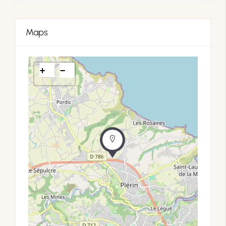
Maps
+
−