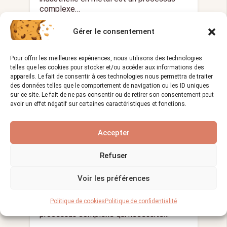
complexe…
Gérer le consentement
PAYSAGISTE
Pour offrir les meilleures expériences, nous utilisons des technologies
telles que les cookies pour stocker et/ou accéder aux informations des
appareils. Le fait de consentir à ces technologies nous permettra de traiter
des données telles que le comportement de navigation ou les ID uniques
sur ce site. Le fait de ne pas consentir ou de retirer son consentement peut
avoir un effet négatif sur certaines caractéristiques et fonctions.
Accepter
Les différentes étapes de la
Refuser
réalisation d’un projet paysager
Voir les préférences
Vues :
1 666
17/12/2023
visibility
calendar_month
Politique de cookies
Politique de confidentialité
La réalisation d’un projet paysager est un
processus complexe qui nécessite…