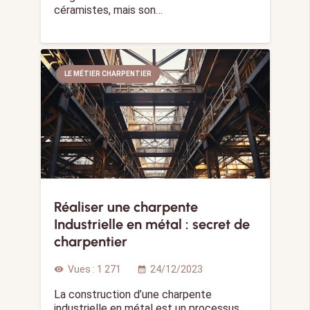
céramistes, mais son…
LE MÉTIER CHARPENTIER
Réaliser une charpente
Industrielle en métal : secret de
charpentier
Vues :
1 271
24/12/2023
visibility
calendar_month
La construction d’une charpente
industrielle en métal est un processus