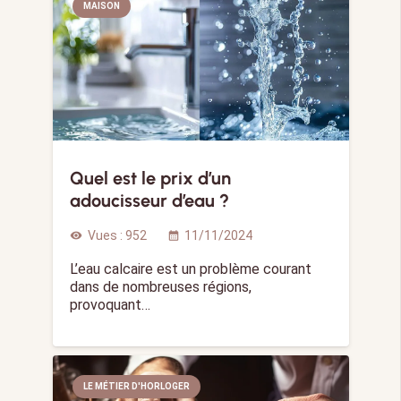
MAISON
Quel est le prix d’un
adoucisseur d’eau ?
Vues :
952
11/11/2024
visibility
calendar_month
L’eau calcaire est un problème courant
dans de nombreuses régions,
provoquant…
LE MÉTIER D'HORLOGER