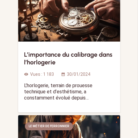
L’importance du calibrage dans
l’horlogerie
Vues :
1 183
30/01/2024
visibility
calendar_month
L’horlogerie, terrain de prouesse
technique et d’esthétisme, a
constamment évolué depuis…
LE MÉTIER DE FERRONNIER