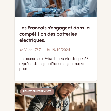
Les Français s’engagent dans la
compétition des batteries
électriques.
Vues :
767
19/10/2024
visibility
calendar_month
La course aux **batteries électriques**
représente aujourd’hui un enjeu majeur
pour…
LE MÉTIER D'ÉBÉNISTE