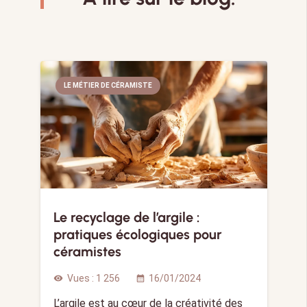
LE MÉTIER DE CÉRAMISTE
Le recyclage de l’argile :
pratiques écologiques pour
céramistes
Vues :
1 256
16/01/2024
visibility
calendar_month
L’argile est au cœur de la créativité des