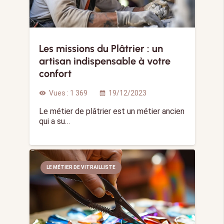
Les missions du Plâtrier : un
artisan indispensable à votre
confort
Vues :
1 369
19/12/2023
visibility
calendar_month
Le métier de plâtrier est un métier ancien
qui a su…
LE MÉTIER DE VITRAILLISTE