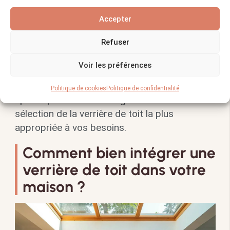
Fixe
200 – 500 €
Sécurité et étanchéité
En kit
150 – 400 €
Installation facilitée
Accepter
Coulissante
300 – 600 €
Ventilation et accès à
Refuser
l’extérieur
Voir les préférences
Cette comparaison met en lumière
l’importance de considérer vos objectifs
Politique de cookies
Politique de confidentialité
spécifiques et votre budget lors de la
sélection de la verrière de toit la plus
appropriée à vos besoins.
Comment bien intégrer une
verrière de toit dans votre
maison ?