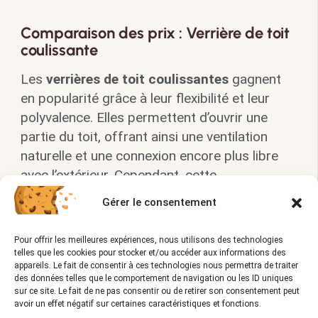
Comparaison des prix : Verrière de toit
coulissante
Les
verrières de toit coulissantes
gagnent
en popularité grâce à leur flexibilité et leur
polyvalence. Elles permettent d’ouvrir une
partie du toit, offrant ainsi une ventilation
naturelle et une connexion encore plus libre
avec l’extérieur. Cependant, cette
fonctionnalité supplémentaire peut venir avec
Gérer le consentement
un coût.
Pour offrir les meilleures expériences, nous utilisons des technologies
Type
Fourchette
Caractéristiques
telles que les cookies pour stocker et/ou accéder aux informations des
appareils. Le fait de consentir à ces technologies nous permettra de traiter
de
de prix
principales
des données telles que le comportement de navigation ou les ID uniques
verrière
(par m²)
sur ce site. Le fait de ne pas consentir ou de retirer son consentement peut
avoir un effet négatif sur certaines caractéristiques et fonctions.